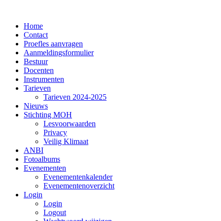
Home
Contact
Proefles aanvragen
Aanmeldingsformulier
Bestuur
Docenten
Instrumenten
Tarieven
Tarieven 2024-2025
Nieuws
Stichting MOH
Lesvoorwaarden
Privacy
Veilig Klimaat
ANBI
Fotoalbums
Evenementen
Evenementenkalender
Evenementenoverzicht
Login
Login
Logout