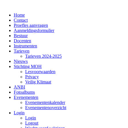
Home
Contact
Proefles aanvragen
Aanmeldingsformulier
Bestuur
Docenten
Instrumenten
Tarieven
Tarieven 2024-2025
Nieuws
Stichting MOH
Lesvoorwaarden
Privacy
Veilig Klimaat
ANBI
Fotoalbums
Evenementen
Evenementenkalender
Evenementenoverzicht
Login
Login
Logout