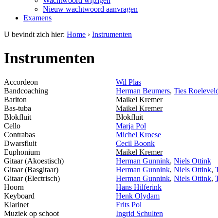
Wachtwoord wijzigen
Nieuw wachtwoord aanvragen
Examens
U bevindt zich hier:
Home
›
Instrumenten
Instrumenten
Accordeon
Wil Plas
Bandcoaching
Herman Beumers
,
Ties Roelevel
Bariton
Maikel Kremer
Bas-tuba
Maikel Kremer
Blokfluit
Blokfluit
Cello
Marja Pol
Contrabas
Michel Kroese
Dwarsfluit
Cecil Boonk
Euphonium
Maikel Kremer
Gitaar (Akoestisch)
Herman Gunnink
,
Niels Ottink
Gitaar (Basgitaar)
Herman Gunnink
,
Niels Ottink
,
Gitaar (Electrisch)
Herman Gunnink
,
Niels Ottink
,
Hoorn
Hans Hilferink
Keyboard
Henk Olydam
Klarinet
Frits Pol
Muziek op schoot
Ingrid Schulten