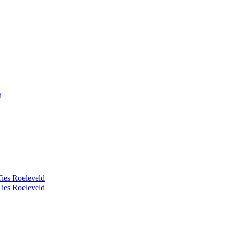
d
Ties Roeleveld
Ties Roeleveld