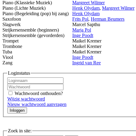
Piano (Klassieke Muziek)
Margreet Wilmer
Piano (Lichte Muziek)
Henk Olydam
,
Margreet Wilmer
Piano (Begeleiding (pop) bij zang)
Henk Olydam
Saxofoon
Frits Pol
,
Herman Beumers
Slagwerk
Marcel Sapthu
Strijkersensemble (beginners)
Marja Pol
Strijkersensemble (gevorderden)
Inge Poodt
Trompet
Maikel Kremer
Trombone
Maikel Kremer
Tuba
Maikel Kremer
Viool
Inge Poodt
Zang
Ingrid van Ree
Loginstatus
Wachtwoord onthouden?
Wijzig wachtwoord
Nieuw wachtwoord aanvragen
Zoek in site: